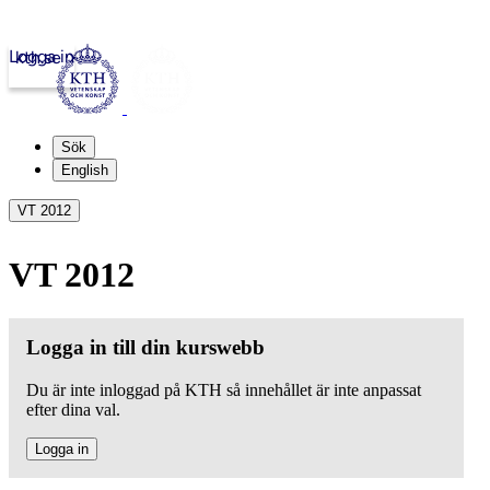
Logga in
kth.se
Sök
English
VT 2012
VT 2012
Logga in till din kurswebb
Du är inte inloggad på KTH så innehållet är inte anpassat
efter dina val.
Logga in