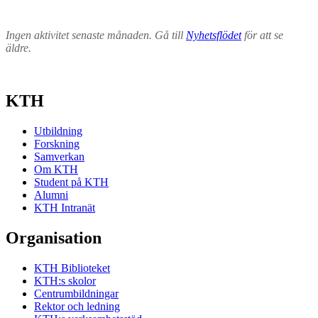
Ingen aktivitet senaste månaden. Gå till
Nyhetsflödet
för att se
äldre.
KTH
Utbildning
Forskning
Samverkan
Om KTH
Student på KTH
Alumni
KTH Intranät
Organisation
KTH Biblioteket
KTH:s skolor
Centrumbildningar
Rektor och ledning