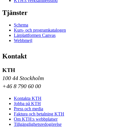
KTH:s verksamhetsstöd
Tjänster
Schema
Kurs- och programkatalogen
Lärplattformen Canvas
Webbmejl
Kontakt
KTH
100 44 Stockholm
+46 8 790 60 00
Kontakta KTH
Jobba på KTH
Press och media
Faktura och betalning KTH
Om KTH:s webbplatser
Tillgänglighetsredogörelse