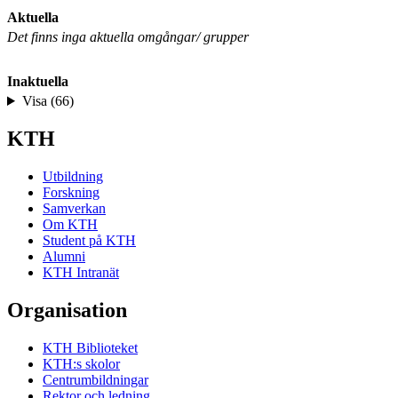
Aktuella
Det finns inga aktuella omgångar/ grupper
Inaktuella
Visa (66)
KTH
Utbildning
Forskning
Samverkan
Om KTH
Student på KTH
Alumni
KTH Intranät
Organisation
KTH Biblioteket
KTH:s skolor
Centrumbildningar
Rektor och ledning