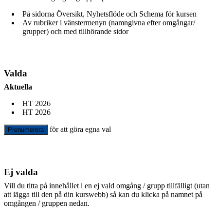
På sidorna Översikt, Nyhetsflöde och Schema för kursen
Av rubriker i vänstermenyn (namngivna efter omgångar/
grupper) och med tillhörande sidor
Valda
Aktuella
HT 2026
HT 2026
för att göra egna val
Prenumerera
Ej valda
Vill du titta på innehållet i en ej vald omgång / grupp tillfälligt (utan
att lägga till den på din kurswebb) så kan du klicka på namnet på
omgången / gruppen nedan.