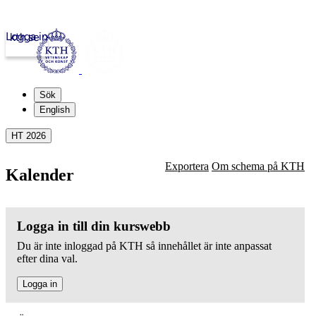
Logga in
kth.se
Sök
English
HT 2026
Exportera
Om schema på KTH
Kalender
Logga in till din kurswebb
Du är inte inloggad på KTH så innehållet är inte anpassat
efter dina val.
Logga in