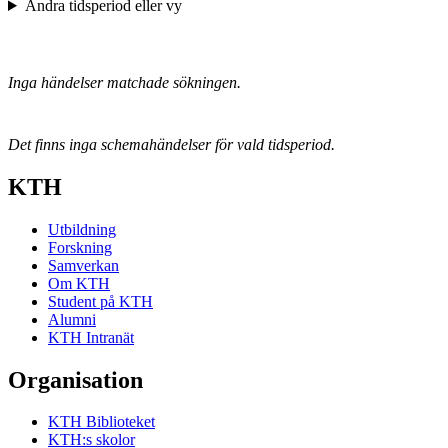
Ändra tidsperiod eller vy
Inga händelser matchade sökningen.
Det finns inga schemahändelser för vald tidsperiod.
KTH
Utbildning
Forskning
Samverkan
Om KTH
Student på KTH
Alumni
KTH Intranät
Organisation
KTH Biblioteket
KTH:s skolor