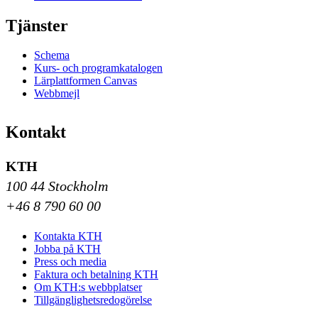
Tjänster
Schema
Kurs- och programkatalogen
Lärplattformen Canvas
Webbmejl
Kontakt
KTH
100 44 Stockholm
+46 8 790 60 00
Kontakta KTH
Jobba på KTH
Press och media
Faktura och betalning KTH
Om KTH:s webbplatser
Tillgänglighetsredogörelse