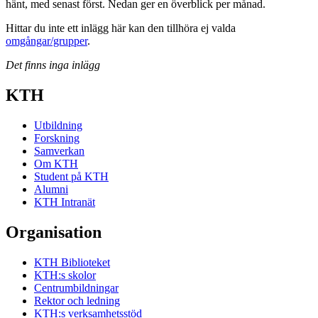
hänt, med senast först. Nedan ger en överblick per månad.
Hittar du inte ett inlägg här kan den tillhöra ej valda
omgångar/grupper
.
Det finns inga inlägg
KTH
Utbildning
Forskning
Samverkan
Om KTH
Student på KTH
Alumni
KTH Intranät
Organisation
KTH Biblioteket
KTH:s skolor
Centrumbildningar
Rektor och ledning
KTH:s verksamhetsstöd