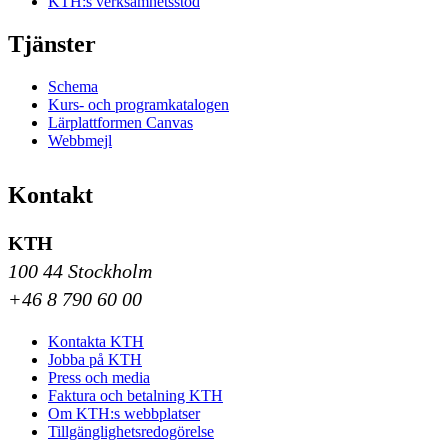
KTH:s verksamhetsstöd
Tjänster
Schema
Kurs- och programkatalogen
Lärplattformen Canvas
Webbmejl
Kontakt
KTH
100 44 Stockholm
+46 8 790 60 00
Kontakta KTH
Jobba på KTH
Press och media
Faktura och betalning KTH
Om KTH:s webbplatser
Tillgänglighetsredogörelse