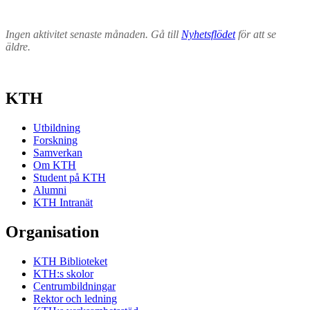
Ingen aktivitet senaste månaden. Gå till
Nyhetsflödet
för att se
äldre.
KTH
Utbildning
Forskning
Samverkan
Om KTH
Student på KTH
Alumni
KTH Intranät
Organisation
KTH Biblioteket
KTH:s skolor
Centrumbildningar
Rektor och ledning