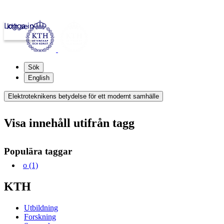
Logga in
kth.se
Sök
English
Elektroteknikens betydelse för ett modernt samhälle
Visa innehåll utifrån tagg
Populära taggar
o (1)
KTH
Utbildning
Forskning