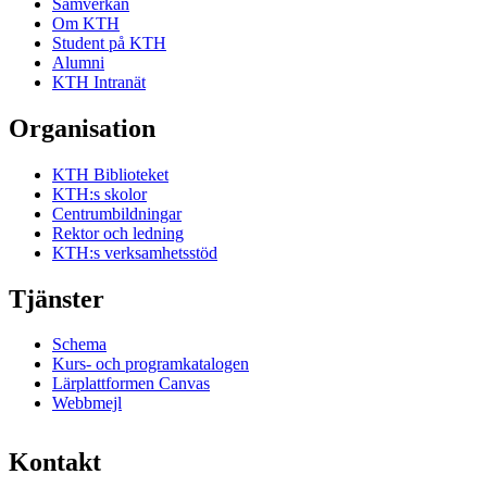
Samverkan
Om KTH
Student på KTH
Alumni
KTH Intranät
Organisation
KTH Biblioteket
KTH:s skolor
Centrumbildningar
Rektor och ledning
KTH:s verksamhetsstöd
Tjänster
Schema
Kurs- och programkatalogen
Lärplattformen Canvas
Webbmejl
Kontakt