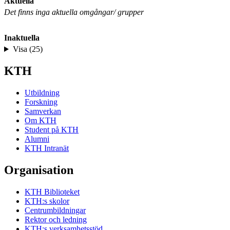
Aktuella
Det finns inga aktuella omgångar/ grupper
Inaktuella
Visa (25)
KTH
Utbildning
Forskning
Samverkan
Om KTH
Student på KTH
Alumni
KTH Intranät
Organisation
KTH Biblioteket
KTH:s skolor
Centrumbildningar
Rektor och ledning
KTH:s verksamhetsstöd