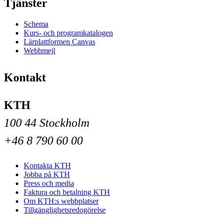
Tjänster
Schema
Kurs- och programkatalogen
Lärplattformen Canvas
Webbmejl
Kontakt
KTH
100 44 Stockholm
+46 8 790 60 00
Kontakta KTH
Jobba på KTH
Press och media
Faktura och betalning KTH
Om KTH:s webbplatser
Tillgänglighetsredogörelse