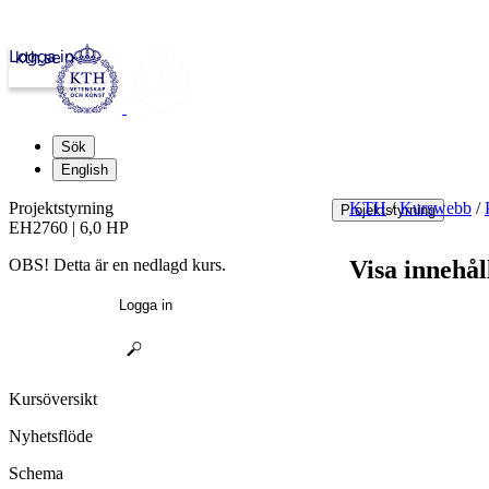
Logga in
kth.se
Sök
English
Projektstyrning
KTH
/
Kurswebb
/
Projektstyrning
EH2760 | 6,0 HP
OBS! Detta är en nedlagd kurs.
Visa innehål
Logga in
Kursöversikt
Nyhetsflöde
Schema