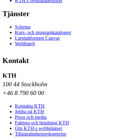
KTH:s verksamhetsstöd
Tjänster
Schema
Kurs- och programkatalogen
Lärplattformen Canvas
Webbmejl
Kontakt
KTH
100 44 Stockholm
+46 8 790 60 00
Kontakta KTH
Jobba på KTH
Press och media
Faktura och betalning KTH
Om KTH:s webbplatser
Tillgänglighetsredogörelse