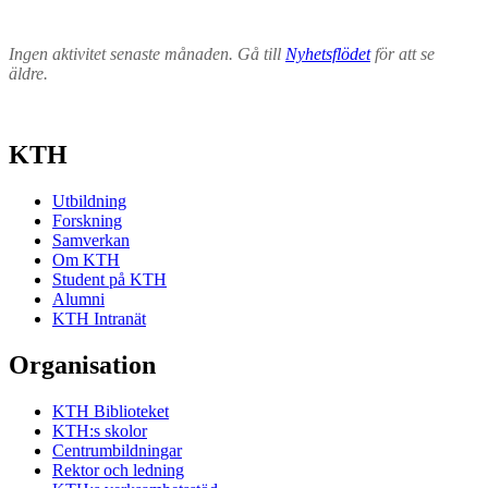
Ingen aktivitet senaste månaden. Gå till
Nyhetsflödet
för att se
äldre.
KTH
Utbildning
Forskning
Samverkan
Om KTH
Student på KTH
Alumni
KTH Intranät
Organisation
KTH Biblioteket
KTH:s skolor
Centrumbildningar
Rektor och ledning