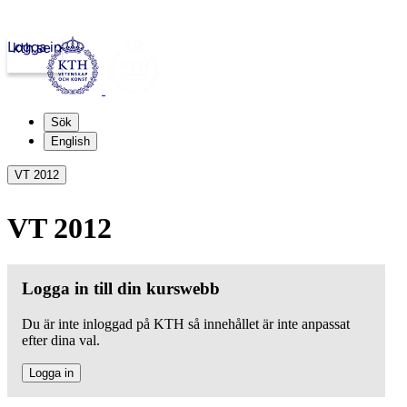
Logga in
kth.se
Sök
English
VT 2012
VT 2012
Logga in till din kurswebb
Du är inte inloggad på KTH så innehållet är inte anpassat
efter dina val.
Logga in