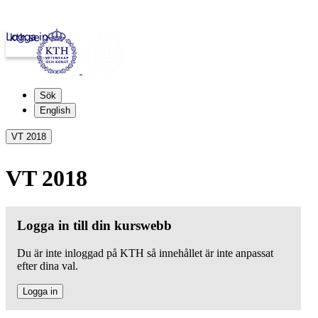
Logga in
kth.se
Sök
English
VT 2018
VT 2018
Logga in till din kurswebb
Du är inte inloggad på KTH så innehållet är inte anpassat
efter dina val.
Logga in