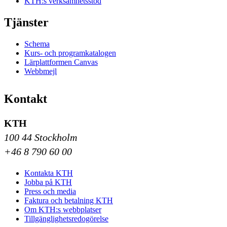
KTH:s verksamhetsstöd
Tjänster
Schema
Kurs- och programkatalogen
Lärplattformen Canvas
Webbmejl
Kontakt
KTH
100 44 Stockholm
+46 8 790 60 00
Kontakta KTH
Jobba på KTH
Press och media
Faktura och betalning KTH
Om KTH:s webbplatser
Tillgänglighetsredogörelse