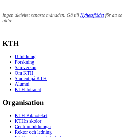
Ingen aktivitet senaste månaden. Gå till
Nyhetsflödet
för att se
äldre.
KTH
Utbildning
Forskning
Samverkan
Om KTH
Student på KTH
Alumni
KTH Intranät
Organisation
KTH Biblioteket
KTH:s skolor
Centrumbildningar
Rektor och ledning