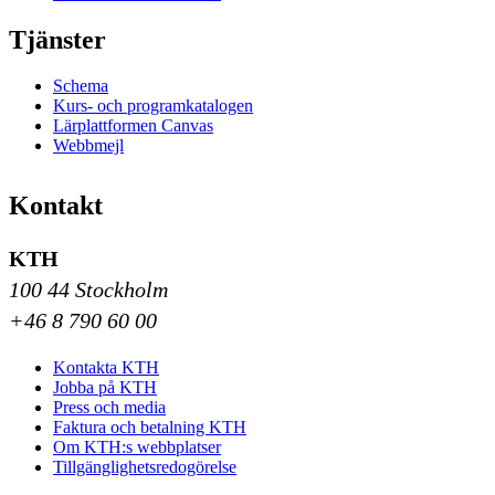
Tjänster
Schema
Kurs- och programkatalogen
Lärplattformen Canvas
Webbmejl
Kontakt
KTH
100 44 Stockholm
+46 8 790 60 00
Kontakta KTH
Jobba på KTH
Press och media
Faktura och betalning KTH
Om KTH:s webbplatser
Tillgänglighetsredogörelse