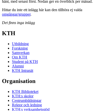
hänt, med senast först. Nedan ger en överblick per månad.
Hittar du inte ett inlägg här kan den tillhöra ej valda
omgångar/grupper
.
Det finns inga inlägg
KTH
Utbildning
Forskning
Samverkan
Om KTH
Student på KTH
Alumni
KTH Intranät
Organisation
KTH Biblioteket
KTH:s skolor
Centrumbildningar
Rektor och ledning
KTH:s verksamhetsstöd