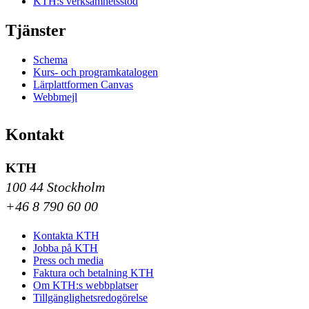
KTH:s verksamhetsstöd
Tjänster
Schema
Kurs- och programkatalogen
Lärplattformen Canvas
Webbmejl
Kontakt
KTH
100 44 Stockholm
+46 8 790 60 00
Kontakta KTH
Jobba på KTH
Press och media
Faktura och betalning KTH
Om KTH:s webbplatser
Tillgänglighetsredogörelse