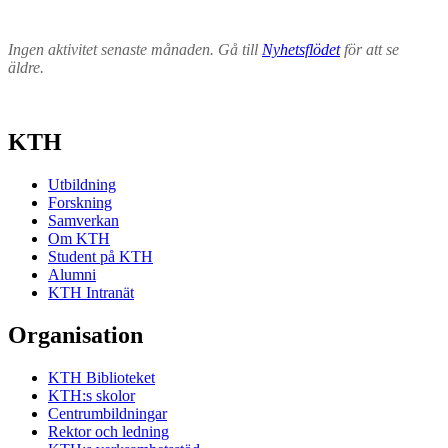
Ingen aktivitet senaste månaden. Gå till
Nyhetsflödet
för att se
äldre.
KTH
Utbildning
Forskning
Samverkan
Om KTH
Student på KTH
Alumni
KTH Intranät
Organisation
KTH Biblioteket
KTH:s skolor
Centrumbildningar
Rektor och ledning