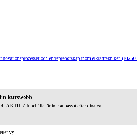
Innovationsprocesser och entreprenörskap inom elkrafttekniken (EI260
 din kurswebb
d på KTH så innehållet är inte anpassat efter dina val.
eller vy