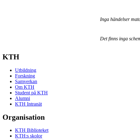
Inga händelser mat
Det finns inga sche
KTH
Utbildning
Forskning
Samverkan
Om KTH
Student på KTH
Alumni
KTH Intranät
Organisation
KTH Biblioteket
KTH:s skolor