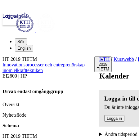
Logga in
kth.se
Sök
English
HT 2019 TIETM
KTH
/
Kurswebb
/
HT
Innovationsprocesser och entreprenörskap
2019
TIETM
inom elkrafttekniken
Kalender
EI2600 | HP
Urval: endast omgång/grupp
Logga in till
Översikt
Du är inte inlogga
Nyhetsflöde
Logga in
Schema
Ändra tidsperiod 
HT 2019 TIETM