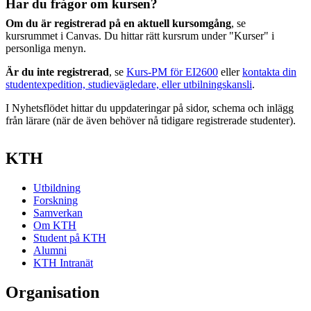
Har du frågor om kursen?
Om du är registrerad på en aktuell kursomgång
, se
kursrummet i Canvas. Du hittar rätt kursrum under "Kurser" i
personliga menyn.
Är du inte registrerad
, se
Kurs-PM för EI2600
eller
kontakta din
studentexpedition, studievägledare, eller utbilningskansli
.
I Nyhetsflödet hittar du uppdateringar på sidor, schema och inlägg
från lärare (när de även behöver nå tidigare registrerade studenter).
KTH
Utbildning
Forskning
Samverkan
Om KTH
Student på KTH
Alumni
KTH Intranät
Organisation