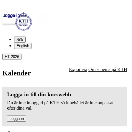
Logga in
kth.se
Sök
English
HT 2026
Exportera
Om schema på KTH
Kalender
Logga in till din kurswebb
Du är inte inloggad på KTH så innehållet är inte anpassat
efter dina val.
Logga in