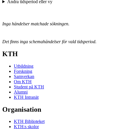
Ändra tidsperiod eller vy
Inga händelser matchade sökningen.
Det finns inga schemahändelser för vald tidsperiod.
KTH
Utbildning
Forskning
Samverkan
Om KTH
Student på KTH
Alumni
KTH Intranät
Organisation
KTH Biblioteket
KTH:s skolor