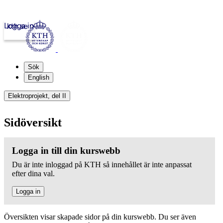
Logga in
kth.se
Sök
English
Elektroprojekt, del II
Sidöversikt
Logga in till din kurswebb
Du är inte inloggad på KTH så innehållet är inte anpassat
efter dina val.
Logga in
Översikten visar skapade sidor på din kurswebb. Du ser även