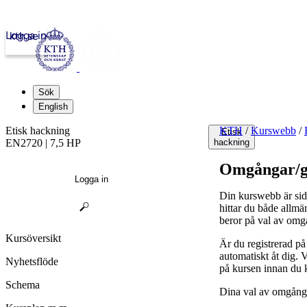
Logga in
kth.se
Sök
English
Etisk hackning
KTH
/
Kurswebb
/
Etisk
EN2720 | 7,5 HP
hackning
Omgångar/g
Logga in
Din kurswebb är sid
hittar du både allmä
beror på val av omg
Kursöversikt
Är du registrerad p
automatiskt åt dig.
Nyhetsflöde
på kursen innan du 
Schema
Dina val av omgånga