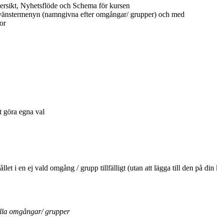
ersikt, Nyhetsflöde och Schema för kursen
 vänstermenyn (namngivna efter omgångar/ grupper) och med
or
tt göra egna val
ehållet i en ej vald omgång / grupp tillfälligt (utan att lägga till den 
ella omgångar/ grupper