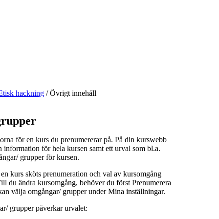
Etisk hackning
/
Övrigt innehåll
rupper
orna för en kurs du prenumererar på. På din kurswebb
n information för hela kursen samt ett urval som bl.a.
ångar/ grupper för kursen.
å en kurs sköts prenumeration och val av kursomgång
 Vill du ändra kursomgång, behöver du först Prenumerera
kan välja omgångar/ grupper under Mina inställningar.
r/ grupper påverkar urvalet: