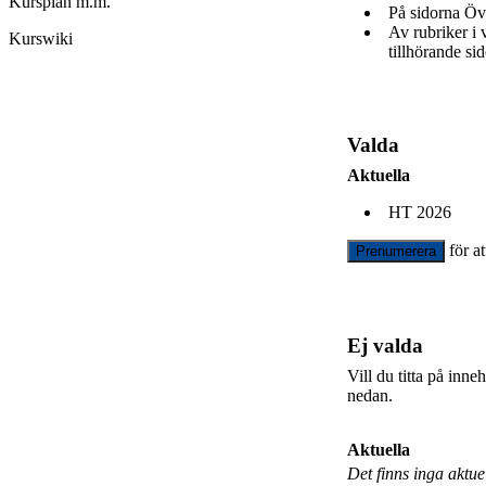
Kursplan m.m.
På sidorna Öv
Av rubriker i
Kurswiki
tillhörande sid
Valda
Aktuella
HT 2026
för a
Prenumerera
Ej valda
Vill du titta på inn
nedan.
Aktuella
Det finns inga aktu