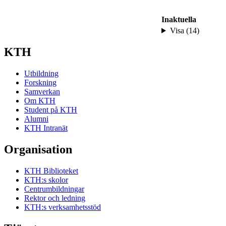
Inaktuella
Visa (14)
KTH
Utbildning
Forskning
Samverkan
Om KTH
Student på KTH
Alumni
KTH Intranät
Organisation
KTH Biblioteket
KTH:s skolor
Centrumbildningar
Rektor och ledning
KTH:s verksamhetsstöd