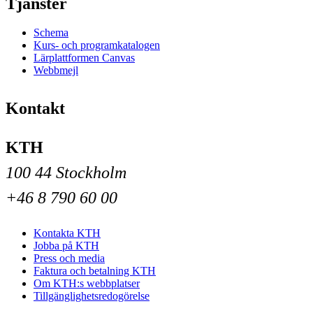
Tjänster
Schema
Kurs- och programkatalogen
Lärplattformen Canvas
Webbmejl
Kontakt
KTH
100 44 Stockholm
+46 8 790 60 00
Kontakta KTH
Jobba på KTH
Press och media
Faktura och betalning KTH
Om KTH:s webbplatser
Tillgänglighetsredogörelse