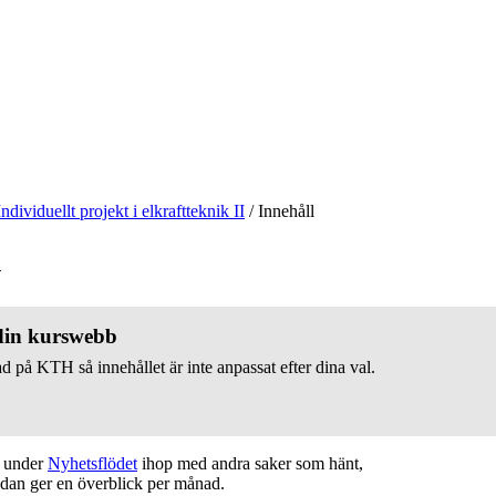
Individuellt projekt i elkraftteknik II
/
Innehåll
v
 din kurswebb
d på KTH så innehållet är inte anpassat efter dina val.
t under
Nyhetsflödet
ihop med andra saker som hänt,
edan ger en överblick per månad.