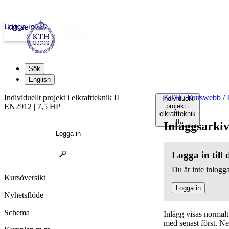
Logga in
kth.se
Sök
English
Individuellt projekt i elkraftteknik II
KTH
/
Kurswebb
/
Individuellt
EN2912 | 7,5 HP
projekt i
elkraftteknik
II
Inläggsarki
Logga in
Logga in till
Du är inte inlogga
Kursöversikt
Logga in
Nyhetsflöde
Schema
Inlägg visas normal
med senast först. N