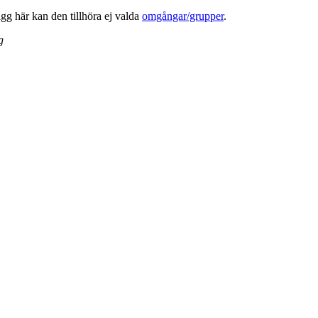
lägg här kan den tillhöra ej valda
omgångar/grupper
.
g