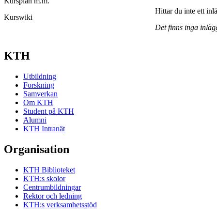
Kursplan m.m.
Hittar du inte ett in
Kurswiki
Det finns inga inläg
KTH
Utbildning
Forskning
Samverkan
Om KTH
Student på KTH
Alumni
KTH Intranät
Organisation
KTH Biblioteket
KTH:s skolor
Centrumbildningar
Rektor och ledning
KTH:s verksamhetsstöd