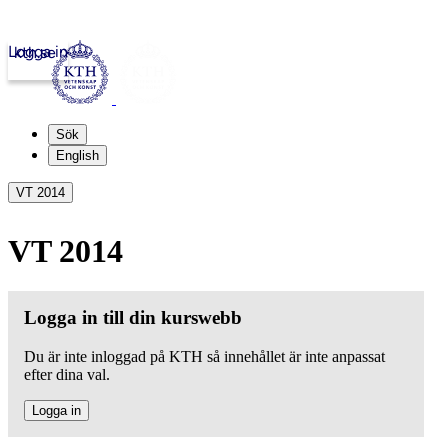
Logga in
kth.se
Sök
English
VT 2014
VT 2014
Logga in till din kurswebb
Du är inte inloggad på KTH så innehållet är inte anpassat
efter dina val.
Logga in