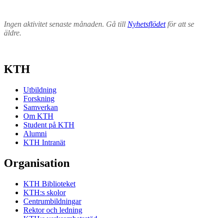
Ingen aktivitet senaste månaden. Gå till
Nyhetsflödet
för att se
äldre.
KTH
Utbildning
Forskning
Samverkan
Om KTH
Student på KTH
Alumni
KTH Intranät
Organisation
KTH Biblioteket
KTH:s skolor
Centrumbildningar
Rektor och ledning