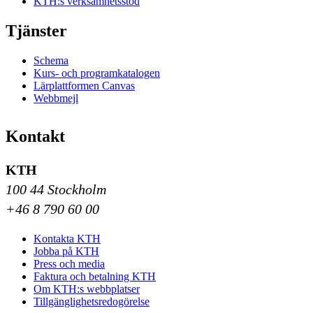
KTH:s verksamhetsstöd
Tjänster
Schema
Kurs- och programkatalogen
Lärplattformen Canvas
Webbmejl
Kontakt
KTH
100 44 Stockholm
+46 8 790 60 00
Kontakta KTH
Jobba på KTH
Press och media
Faktura och betalning KTH
Om KTH:s webbplatser
Tillgänglighetsredogörelse