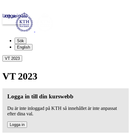
Logga in
kth.se
Sök
English
VT 2023
VT 2023
Logga in till din kurswebb
Du är inte inloggad på KTH så innehållet är inte anpassat
efter dina val.
Logga in