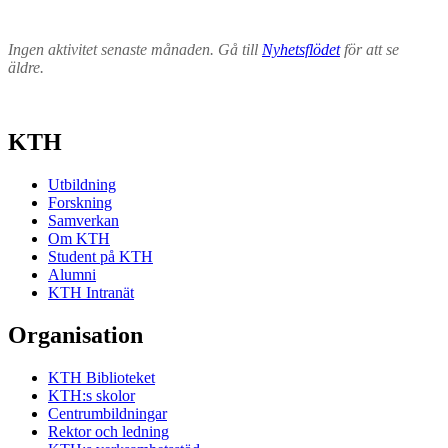
Ingen aktivitet senaste månaden. Gå till
Nyhetsflödet
för att se
äldre.
KTH
Utbildning
Forskning
Samverkan
Om KTH
Student på KTH
Alumni
KTH Intranät
Organisation
KTH Biblioteket
KTH:s skolor
Centrumbildningar
Rektor och ledning