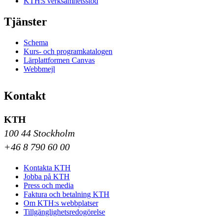
KTH:s verksamhetsstöd
Tjänster
Schema
Kurs- och programkatalogen
Lärplattformen Canvas
Webbmejl
Kontakt
KTH
100 44 Stockholm
+46 8 790 60 00
Kontakta KTH
Jobba på KTH
Press och media
Faktura och betalning KTH
Om KTH:s webbplatser
Tillgänglighetsredogörelse