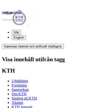
Logga in
kth.se
Sök
English
Sakernas internet och artificiell intelligens
Visa innehåll utifrån tagg
KTH
Utbildning
Forskning
Samverkan
Om KTH
Student på KTH
Alumni
KTH Intranät