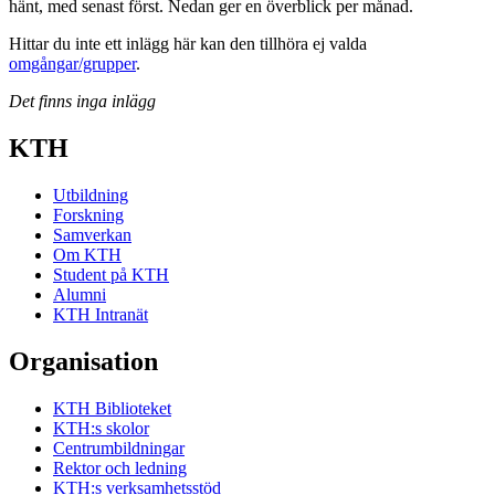
hänt, med senast först. Nedan ger en överblick per månad.
Hittar du inte ett inlägg här kan den tillhöra ej valda
omgångar/grupper
.
Det finns inga inlägg
KTH
Utbildning
Forskning
Samverkan
Om KTH
Student på KTH
Alumni
KTH Intranät
Organisation
KTH Biblioteket
KTH:s skolor
Centrumbildningar
Rektor och ledning
KTH:s verksamhetsstöd