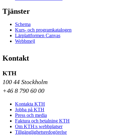
Tjänster
Schema
Kurs- och programkatalogen
Lärplattformen Canvas
Webbmejl
Kontakt
KTH
100 44 Stockholm
+46 8 790 60 00
Kontakta KTH
Jobba på KTH
Press och media
Faktura och betalning KTH
Om KTH:s webbplatser
Tillgänglighetsredogörelse