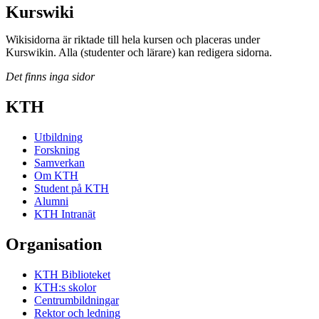
Kurswiki
Wikisidorna är riktade till hela kursen och placeras under
Kurswikin. Alla (studenter och lärare) kan redigera sidorna.
Det finns inga sidor
KTH
Utbildning
Forskning
Samverkan
Om KTH
Student på KTH
Alumni
KTH Intranät
Organisation
KTH Biblioteket
KTH:s skolor
Centrumbildningar
Rektor och ledning