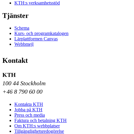
KTH:s verksamhetsstöd
Tjänster
Schema
Kurs- och programkatalogen
Lärplattformen Canvas
Webbmejl
Kontakt
KTH
100 44 Stockholm
+46 8 790 60 00
Kontakta KTH
Jobba på KTH
Press och media
Faktura och betalning KTH
Om KTH:s webbplatser
Tillgänglighetsredogörelse