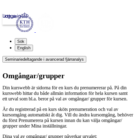
Logga in
kth.se
Sök
English
Seminariedeltagande i avancerad fjärranalys
Omgångar/grupper
Din kurswebb är sidorna för en kurs du prenumererar på. På din
kurswebb hittar du både allmän information för hela kursen samt
ett urval som bl.a. beror på val av omgångar/ grupper för kursen.
Är du registrerad på en kurs sköts prenumeration och val av
kursomgång automatiskt åt dig. Vill du ändra kursomgång, behöver
du först Prenumerera på kursen innan du kan välja omgångar/
grupper under Mina inställningar.
Dina val av omgångar/ grupper påverkar urvalet: