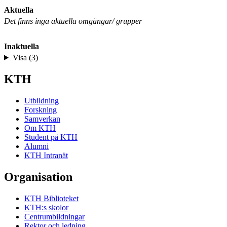
Aktuella
Det finns inga aktuella omgångar/ grupper
Inaktuella
Visa (3)
KTH
Utbildning
Forskning
Samverkan
Om KTH
Student på KTH
Alumni
KTH Intranät
Organisation
KTH Biblioteket
KTH:s skolor
Centrumbildningar
Rektor och ledning