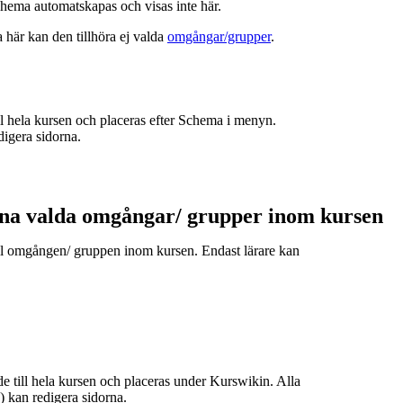
hema automatskapas och visas inte här.
a här kan den tillhöra ej valda
omgångar/grupper
.
ill hela kursen och placeras efter Schema i menyn.
digera sidorna.
ina valda omgångar/ grupper inom kursen
till omgången/ gruppen inom kursen. Endast lärare kan
de till hela kursen och placeras under Kurswikin. Alla
e) kan redigera sidorna.