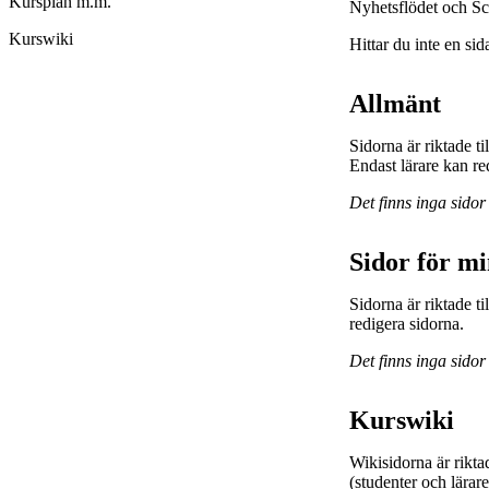
Kursplan m.m.
Nyhetsflödet och Sc
Kurswiki
Hittar du inte en sid
Allmänt
Sidorna är riktade t
Endast lärare kan re
Det finns inga sidor
Sidor för m
Sidorna är riktade 
redigera sidorna.
Det finns inga sidor
Kurswiki
Wikisidorna är rikta
(studenter och lärar