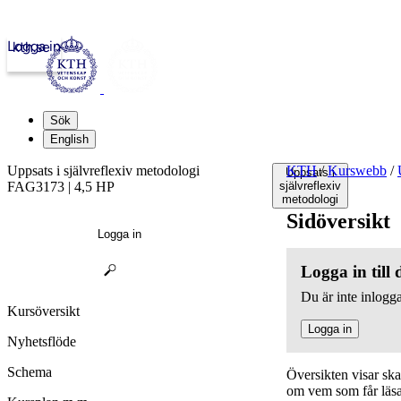
Logga in
kth.se
Sök
English
Uppsats i självreflexiv metodologi
KTH
/
Kurswebb
/
Uppsats i
FAG3173 | 4,5 HP
självreflexiv
metodologi
Sidöversikt
Logga in
Logga in till
Du är inte inlogga
Kursöversikt
Logga in
Nyhetsflöde
Schema
Översikten visar sk
om vem som får läsa,