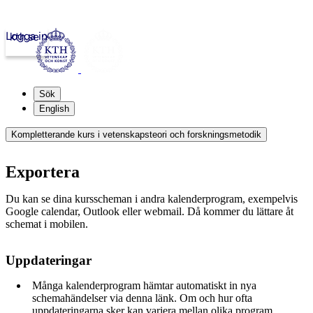
Logga in
kth.se
Sök
English
Kompletterande kurs i vetenskapsteori och forskningsmetodik
Exportera
Du kan se dina kursscheman i andra kalenderprogram, exempelvis
Google calendar, Outlook eller webmail. Då kommer du lättare åt
schemat i mobilen.
Uppdateringar
Många kalenderprogram hämtar automatiskt in nya
schemahändelser via denna länk. Om och hur ofta
uppdateringarna sker kan variera mellan olika program.