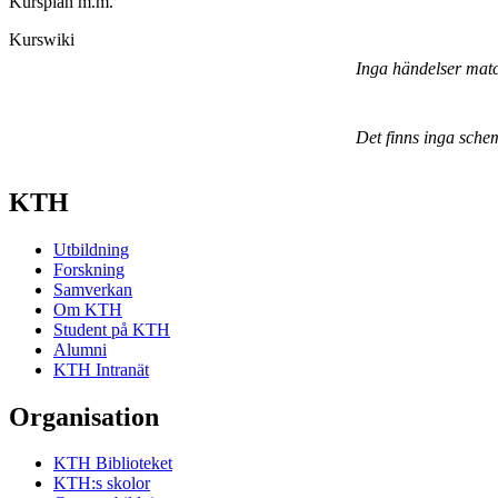
Kursplan m.m.
Kurswiki
Inga händelser mat
Det finns inga sche
KTH
Utbildning
Forskning
Samverkan
Om KTH
Student på KTH
Alumni
KTH Intranät
Organisation
KTH Biblioteket
KTH:s skolor