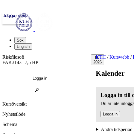
Logga in
kth.se
Sök
English
Riskfilosofi
KTH
/
Kurswebb
/
HT
FAK3143 | 7,5 HP
2026
Kalender
Logga in
Logga in till
Du är inte inlogga
Kursöversikt
Nyhetsflöde
Logga in
Schema
Ändra tidsperiod 