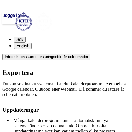
Logga in
kth.se
Sök
English
Introduktionskurs i forskningsetik för doktorander
Exportera
Du kan se dina kursscheman i andra kalenderprogram, exempelvis
Google calendar, Outlook eller webmail. Då kommer du lättare åt
schemat i mobilen.
Uppdateringar
Många kalenderprogram hämtar automatiskt in nya
schemahändelser via denna länk. Om och hur ofta
uppdateringarna sker kan variera mellan olika program.