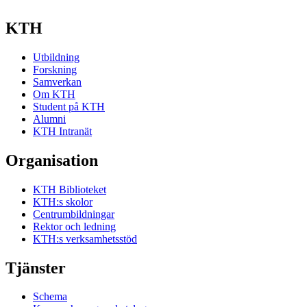
KTH
Utbildning
Forskning
Samverkan
Om KTH
Student på KTH
Alumni
KTH Intranät
Organisation
KTH Biblioteket
KTH:s skolor
Centrumbildningar
Rektor och ledning
KTH:s verksamhetsstöd
Tjänster
Schema