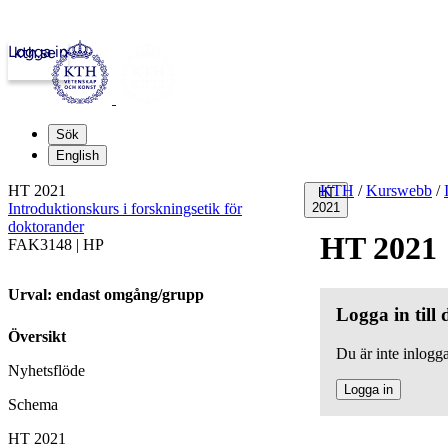
Logga in
kth.se
Sök
English
HT 2021
KTH
/
Kurswebb
/
HT
Introduktionskurs i forskningsetik för
2021
doktorander
HT 2021
FAK3148 | HP
Urval: endast omgång/grupp
Logga in till
Översikt
Du är inte inlogga
Nyhetsflöde
Logga in
Schema
HT 2021