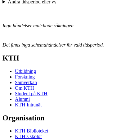
Ändra tidsperiod eller vy
Inga händelser matchade sökningen.
Det finns inga schemahändelser för vald tidsperiod.
KTH
Utbildning
Forskning
Samverkan
Om KTH
Student på KTH
Alumni
KTH Intranät
Organisation
KTH Biblioteket
KTH:s skolor