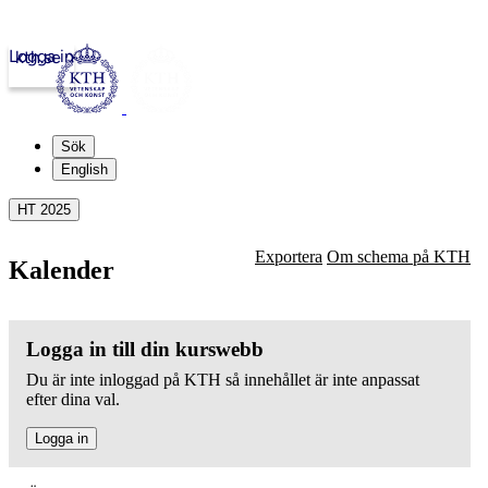
Logga in
kth.se
Sök
English
HT 2025
Exportera
Om schema på KTH
Kalender
Logga in till din kurswebb
Du är inte inloggad på KTH så innehållet är inte anpassat
efter dina val.
Logga in