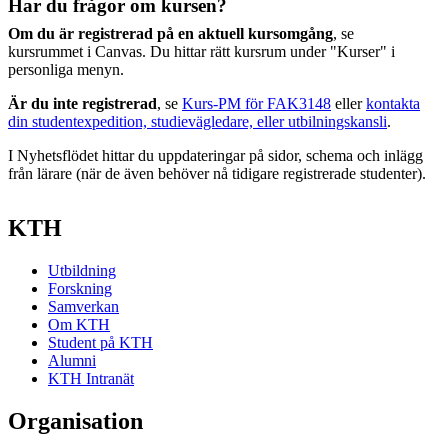
Har du frågor om kursen?
Om du är registrerad på en aktuell kursomgång
, se
kursrummet i Canvas. Du hittar rätt kursrum under "Kurser" i
personliga menyn.
Är du inte registrerad
, se
Kurs-PM för FAK3148
eller
kontakta
din studentexpedition, studievägledare, eller utbilningskansli
.
I Nyhetsflödet hittar du uppdateringar på sidor, schema och inlägg
från lärare (när de även behöver nå tidigare registrerade studenter).
KTH
Utbildning
Forskning
Samverkan
Om KTH
Student på KTH
Alumni
KTH Intranät
Organisation