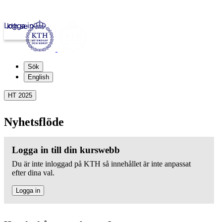
Logga in
kth.se
Sök
English
HT 2025
Nyhetsflöde
Logga in till din kurswebb
Du är inte inloggad på KTH så innehållet är inte anpassat
efter dina val.
Logga in