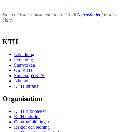
Ingen aktivitet senaste månaden. Gå till
Nyhetsflödet
för att se
äldre.
KTH
Utbildning
Forskning
Samverkan
Om KTH
Student på KTH
Alumni
KTH Intranät
Organisation
KTH Biblioteket
KTH:s skolor
Centrumbildningar
Rektor och ledning