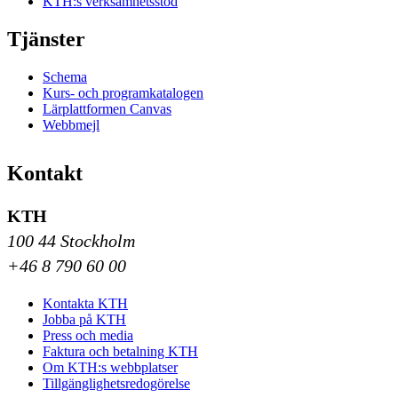
KTH:s verksamhetsstöd
Tjänster
Schema
Kurs- och programkatalogen
Lärplattformen Canvas
Webbmejl
Kontakt
KTH
100 44 Stockholm
+46 8 790 60 00
Kontakta KTH
Jobba på KTH
Press och media
Faktura och betalning KTH
Om KTH:s webbplatser
Tillgänglighetsredogörelse