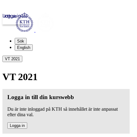
Logga in
kth.se
Sök
English
VT 2021
VT 2021
Logga in till din kurswebb
Du är inte inloggad på KTH så innehållet är inte anpassat
efter dina val.
Logga in