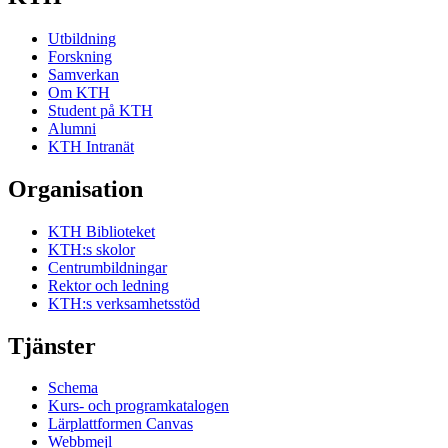
Utbildning
Forskning
Samverkan
Om KTH
Student på KTH
Alumni
KTH Intranät
Organisation
KTH Biblioteket
KTH:s skolor
Centrumbildningar
Rektor och ledning
KTH:s verksamhetsstöd
Tjänster
Schema
Kurs- och programkatalogen
Lärplattformen Canvas
Webbmejl