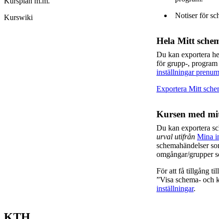
Kursplan m.m.
Notiser för sc
Kurswiki
Hela Mitt sche
Du kan exportera h
för grupp-, program
inställningar prenum
Exportera Mitt sch
Kursen med mit
Du kan exportera s
urval utifrån
Mina in
schemahändelser som
omgångar/grupper so
För att få tillgång t
”Visa schema- och ka
inställningar
.
KTH