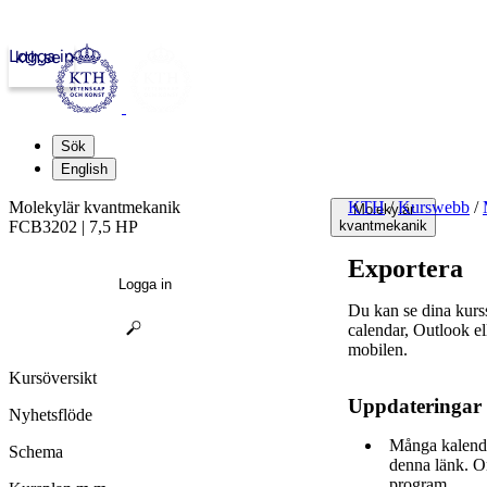
Logga in
kth.se
Sök
English
Molekylär kvantmekanik
KTH
/
Kurswebb
/
Molekylär
FCB3202 | 7,5 HP
kvantmekanik
Exportera
Logga in
Du kan se dina kur
calendar, Outlook e
mobilen.
Kursöversikt
Uppdateringar
Nyhetsflöde
Många kalende
Schema
denna länk. O
program.