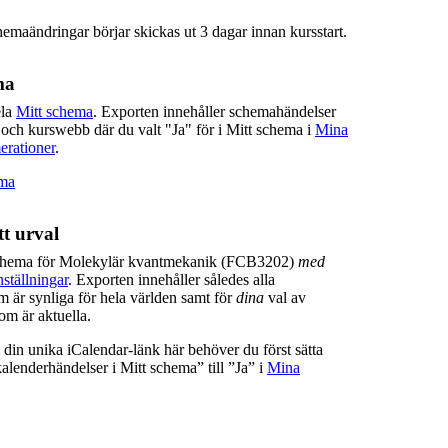
hemaändringar börjar skickas ut 3 dagar innan kursstart.
ma
ela
Mitt schema
. Exporten innehåller schemahändelser
 och kurswebb där du valt "Ja" för i Mitt schema i
Mina
erationer
.
ema
t urval
chema för Molekylär kvantmekanik (FCB3202)
med
ställningar
. Exporten innehåller således alla
 är synliga för hela världen samt för
dina
val av
m är aktuella.
ill din unika iCalendar-länk här behöver du först sätta
lenderhändelser i Mitt schema” till ”Ja” i
Mina