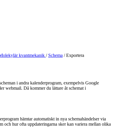
Molekylär kvantmekanik
/
Schema
/
Exportera
sscheman i andra kalenderprogram, exempelvis Google
ller webmail. Då kommer du lättare åt schemat i
rprogram hämtar automatiskt in nya schemahändelser via
m och hur ofta uppdateringarna sker kan variera mellan olika