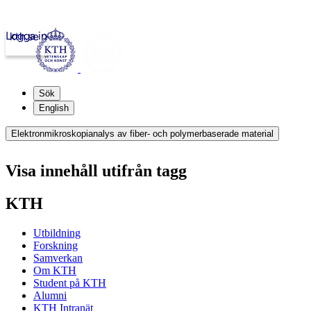
Logga in
kth.se
Sök
English
Elektronmikroskopianalys av fiber- och polymerbaserade material
Visa innehåll utifrån tagg
KTH
Utbildning
Forskning
Samverkan
Om KTH
Student på KTH
Alumni
KTH Intranät