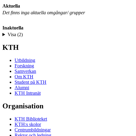
Aktuella
Det finns inga aktuella omgångar/ grupper
Inaktuella
Visa (2)
KTH
Utbildning
Forskning
Samverkan
Om KTH
Student på KTH
Alumni
KTH Intranät
Organisation
KTH Biblioteket
KTH:s skolor
Centrumbildningar
Rektor och ledning