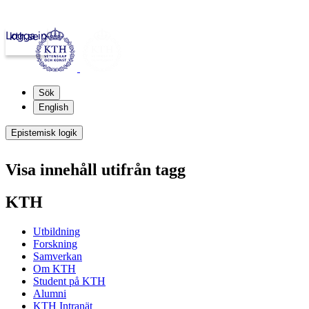
Logga in
kth.se
Sök
English
Epistemisk logik
Visa innehåll utifrån tagg
KTH
Utbildning
Forskning
Samverkan
Om KTH
Student på KTH
Alumni
KTH Intranät