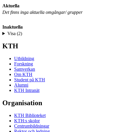
Aktuella
Det finns inga aktuella omgångar/ grupper
Inaktuella
Visa (2)
KTH
Utbildning
Forskning
Samverkan
Om KTH
Student på KTH
Alumni
KTH Intranät
Organisation
KTH Biblioteket
KTH:s skolor
Centrumbildningar
Rektor och ledning