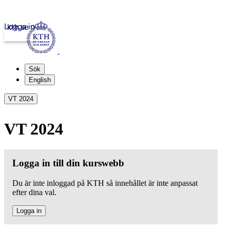
Logga in
kth.se
Sök
English
VT 2024
VT 2024
Logga in till din kurswebb
Du är inte inloggad på KTH så innehållet är inte anpassat
efter dina val.
Logga in