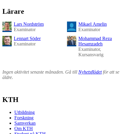
Lärare
Lars Nordström
Mikael Amelin
Examinator
Examinator
Lennart Söder
Mohammad Reza
Examinator
Hesamzadeh
Examinator,
Kursansvarig
Ingen aktivitet senaste månaden. Gå till
Nyhetsflödet
för att se
äldre.
KTH
Utbildning
Forskning
Samverkan
Om KTH
Student på KTH