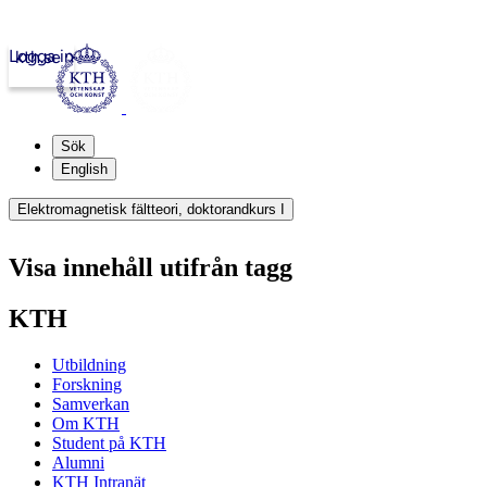
Logga in
kth.se
Sök
English
Elektromagnetisk fältteori, doktorandkurs I
Visa innehåll utifrån tagg
KTH
Utbildning
Forskning
Samverkan
Om KTH
Student på KTH
Alumni
KTH Intranät