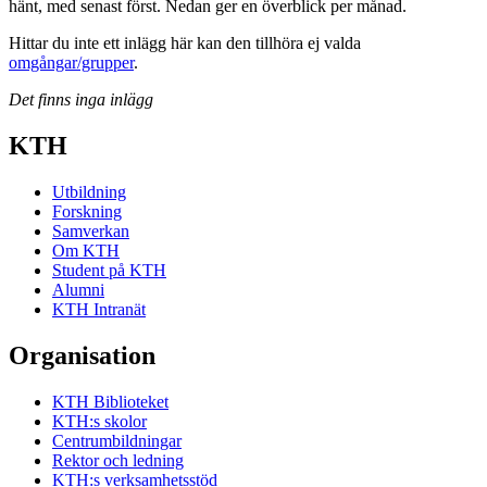
hänt, med senast först. Nedan ger en överblick per månad.
Hittar du inte ett inlägg här kan den tillhöra ej valda
omgångar/grupper
.
Det finns inga inlägg
KTH
Utbildning
Forskning
Samverkan
Om KTH
Student på KTH
Alumni
KTH Intranät
Organisation
KTH Biblioteket
KTH:s skolor
Centrumbildningar
Rektor och ledning
KTH:s verksamhetsstöd