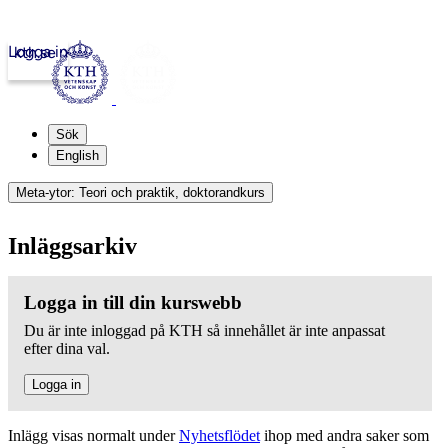
Logga in
kth.se
Sök
English
Meta-ytor: Teori och praktik, doktorandkurs
Inläggsarkiv
Logga in till din kurswebb
Du är inte inloggad på KTH så innehållet är inte anpassat
efter dina val.
Logga in
Inlägg visas normalt under
Nyhetsflödet
ihop med andra saker som