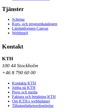
Tjänster
Schema
Kurs- och programkatalogen
Lärplattformen Canvas
Webbmejl
Kontakt
KTH
100 44 Stockholm
+46 8 790 60 00
Kontakta KTH
Jobba på KTH
Press och media
Faktura och betalning KTH
Om KTH:s webbplatser
Tillgänglighetsredogörelse