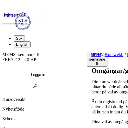
Logga in
kth.se
Sök
English
MEMS- seminarie II
KTH
/
Kurswebb
/
MEMS-
FEK3212 | 2,0 HP
seminarie
II
Omgångar/g
Logga in
Din kurswebb är sid
hittar du både allmä
beror på val av omg
Kursöversikt
Är du registrerad p
automatiskt åt dig.
Nyhetsflöde
på kursen innan du 
Schema
Dina val av omgånga