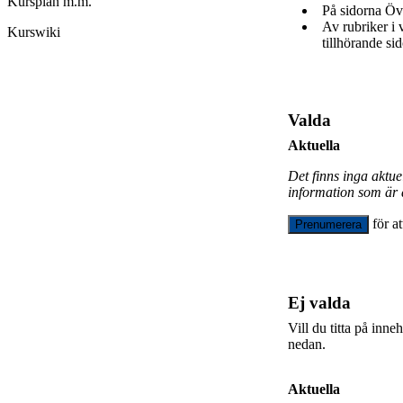
Kursplan m.m.
På sidorna Öv
Av rubriker i
Kurswiki
tillhörande sid
Valda
Aktuella
Det finns inga aktu
information som är 
för a
Prenumerera
Ej valda
Vill du titta på inn
nedan.
Aktuella