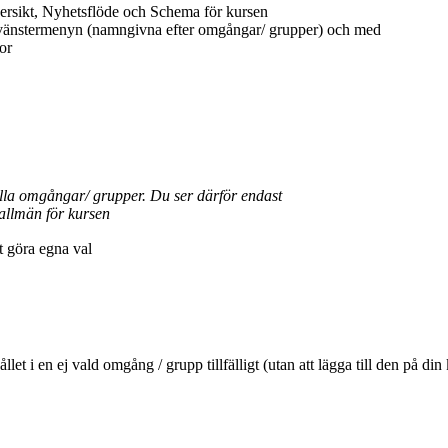
ersikt, Nyhetsflöde och Schema för kursen
 vänstermenyn (namngivna efter omgångar/ grupper) och med
or
ella omgångar/ grupper. Du ser därför endast
allmän för kursen
tt göra egna val
ehållet i en ej vald omgång / grupp tillfälligt (utan att lägga till den 