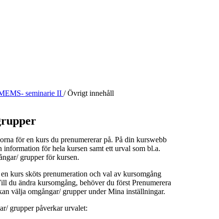
MEMS- seminarie II
/
Övrigt innehåll
rupper
orna för en kurs du prenumererar på. På din kurswebb
n information för hela kursen samt ett urval som bl.a.
ångar/ grupper för kursen.
å en kurs sköts prenumeration och val av kursomgång
 Vill du ändra kursomgång, behöver du först Prenumerera
kan välja omgångar/ grupper under Mina inställningar.
r/ grupper påverkar urvalet: