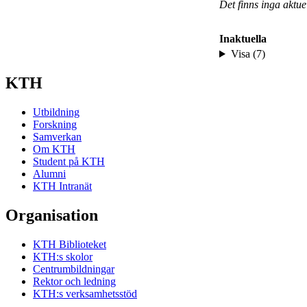
Det finns inga aktu
Inaktuella
Visa (7)
KTH
Utbildning
Forskning
Samverkan
Om KTH
Student på KTH
Alumni
KTH Intranät
Organisation
KTH Biblioteket
KTH:s skolor
Centrumbildningar
Rektor och ledning
KTH:s verksamhetsstöd