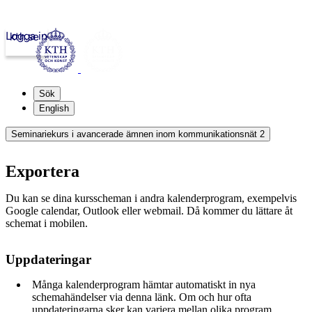
Logga in
kth.se
Sök
English
Seminariekurs i avancerade ämnen inom kommunikationsnät 2
Exportera
Du kan se dina kursscheman i andra kalenderprogram, exempelvis
Google calendar, Outlook eller webmail. Då kommer du lättare åt
schemat i mobilen.
Uppdateringar
Många kalenderprogram hämtar automatiskt in nya
schemahändelser via denna länk. Om och hur ofta
uppdateringarna sker kan variera mellan olika program.