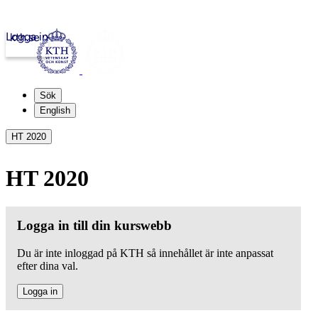
Logga in
kth.se
Sök
English
HT 2020
HT 2020
Logga in till din kurswebb
Du är inte inloggad på KTH så innehållet är inte anpassat
efter dina val.
Logga in