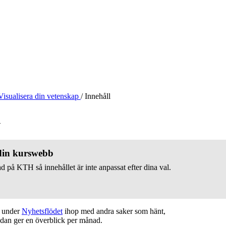
Visualisera din vetenskap
/
Innehåll
v
 din kurswebb
d på KTH så innehållet är inte anpassat efter dina val.
t under
Nyhetsflödet
ihop med andra saker som hänt,
edan ger en överblick per månad.