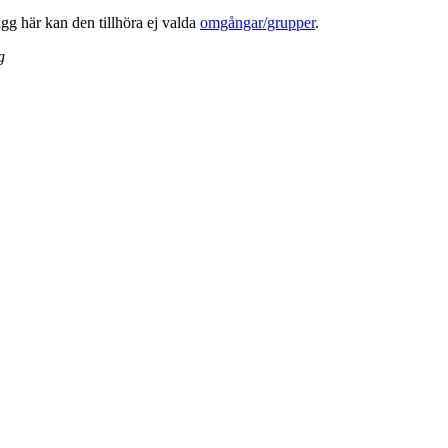
lägg här kan den tillhöra ej valda
omgångar/grupper
.
g