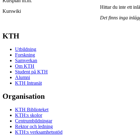
Kursplan m.m.
Hittar du inte ett in
Kurswiki
Det finns inga inläg
KTH
Utbildning
Forskning
Samverkan
Om KTH
Student på KTH
Alumni
KTH Intranät
Organisation
KTH Biblioteket
KTH:s skolor
Centrumbildningar
Rektor och ledning
KTH:s verksamhetsstöd