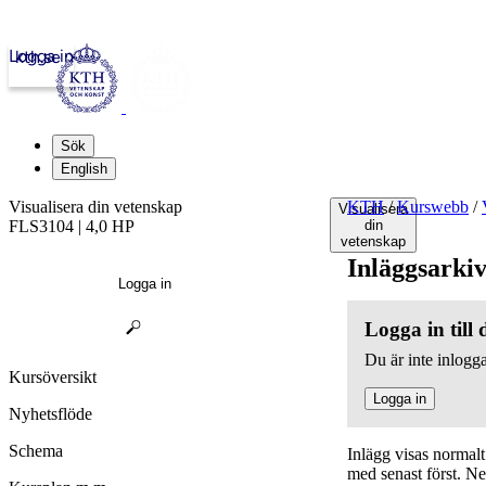
Logga in
kth.se
Sök
English
Visualisera din vetenskap
KTH
/
Kurswebb
/
Visualisera
FLS3104 | 4,0 HP
din
vetenskap
Inläggsarki
Logga in
Logga in till
Du är inte inlogga
Kursöversikt
Logga in
Nyhetsflöde
Schema
Inlägg visas normal
med senast först. N