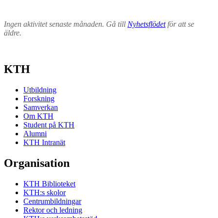
Ingen aktivitet senaste månaden. Gå till
Nyhetsflödet
för att se
äldre.
KTH
Utbildning
Forskning
Samverkan
Om KTH
Student på KTH
Alumni
KTH Intranät
Organisation
KTH Biblioteket
KTH:s skolor
Centrumbildningar
Rektor och ledning