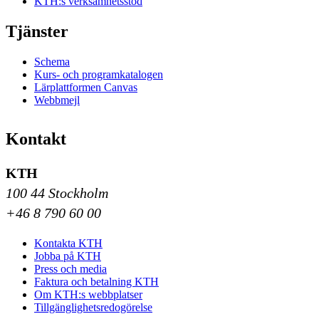
KTH:s verksamhetsstöd
Tjänster
Schema
Kurs- och programkatalogen
Lärplattformen Canvas
Webbmejl
Kontakt
KTH
100 44 Stockholm
+46 8 790 60 00
Kontakta KTH
Jobba på KTH
Press och media
Faktura och betalning KTH
Om KTH:s webbplatser
Tillgänglighetsredogörelse