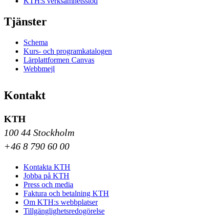
KTH:s verksamhetsstöd
Tjänster
Schema
Kurs- och programkatalogen
Lärplattformen Canvas
Webbmejl
Kontakt
KTH
100 44 Stockholm
+46 8 790 60 00
Kontakta KTH
Jobba på KTH
Press och media
Faktura och betalning KTH
Om KTH:s webbplatser
Tillgänglighetsredogörelse