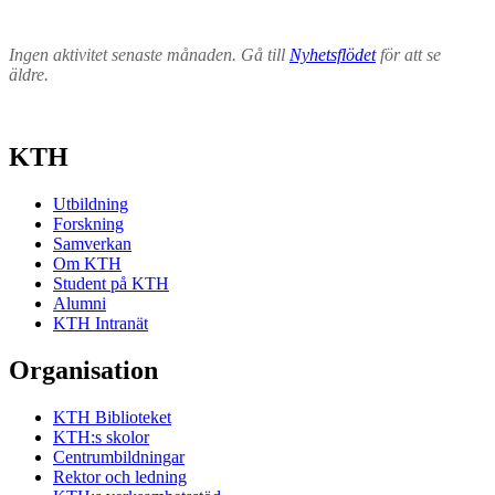
Ingen aktivitet senaste månaden. Gå till
Nyhetsflödet
för att se
äldre.
KTH
Utbildning
Forskning
Samverkan
Om KTH
Student på KTH
Alumni
KTH Intranät
Organisation
KTH Biblioteket
KTH:s skolor
Centrumbildningar
Rektor och ledning