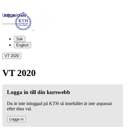
Logga in
kth.se
Sök
English
VT 2020
VT 2020
Logga in till din kurswebb
Du är inte inloggad på KTH så innehållet är inte anpassat
efter dina val.
Logga in