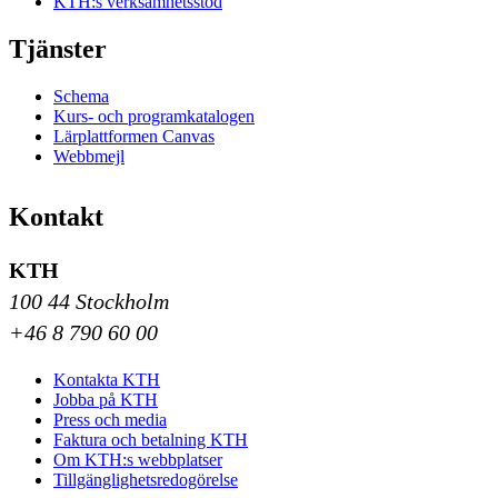
KTH:s verksamhetsstöd
Tjänster
Schema
Kurs- och programkatalogen
Lärplattformen Canvas
Webbmejl
Kontakt
KTH
100 44 Stockholm
+46 8 790 60 00
Kontakta KTH
Jobba på KTH
Press och media
Faktura och betalning KTH
Om KTH:s webbplatser
Tillgänglighetsredogörelse