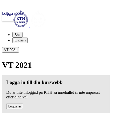
Logga in
kth.se
Sök
English
VT 2021
VT 2021
Logga in till din kurswebb
Du är inte inloggad på KTH så innehållet är inte anpassat
efter dina val.
Logga in