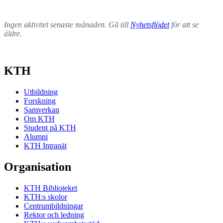
Ingen aktivitet senaste månaden. Gå till
Nyhetsflödet
för att se
äldre.
KTH
Utbildning
Forskning
Samverkan
Om KTH
Student på KTH
Alumni
KTH Intranät
Organisation
KTH Biblioteket
KTH:s skolor
Centrumbildningar
Rektor och ledning