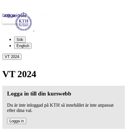
Logga in
kth.se
Sök
English
VT 2024
VT 2024
Logga in till din kurswebb
Du är inte inloggad på KTH så innehållet är inte anpassat
efter dina val.
Logga in