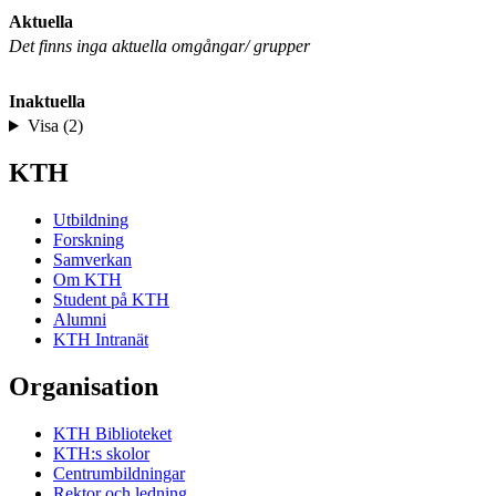
Aktuella
Det finns inga aktuella omgångar/ grupper
Inaktuella
Visa (2)
KTH
Utbildning
Forskning
Samverkan
Om KTH
Student på KTH
Alumni
KTH Intranät
Organisation
KTH Biblioteket
KTH:s skolor
Centrumbildningar
Rektor och ledning