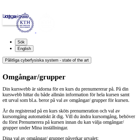
Logga in
kth.se
Sök
English
Pålitliga cyberfysiska system - state of the art
Omgångar/grupper
Din kurswebb är sidorna för en kurs du prenumererar på. På din
kurswebb hittar du både allmän information för hela kursen samt
ett urval som bl.a. beror på val av omgångar/ grupper för kursen.
Är du registrerad på en kurs sköts prenumeration och val av
kursomgång automatiskt åt dig. Vill du ändra kursomgång, behöver
du först Prenumerera på kursen innan du kan välja omgångar/
grupper under Mina inställningar.
Dina val av omgångar/ grupper påverkar urvalet: