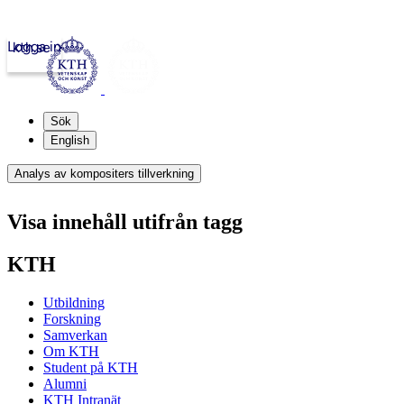
Logga in
kth.se
Sök
English
Analys av kompositers tillverkning
Visa innehåll utifrån tagg
KTH
Utbildning
Forskning
Samverkan
Om KTH
Student på KTH
Alumni
KTH Intranät